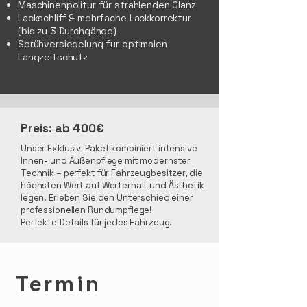
Maschinenpolitur für strahlenden Glanz
Lackschliff & mehrfache Lackkorrektur
(bis zu 3 Durchgänge)
Sprühversiegelung für optimalen
Langzeitschutz
Preis: ab 400€
Unser Exklusiv-Paket kombiniert intensive
Innen- und Außenpflege mit modernster
Technik – perfekt für Fahrzeugbesitzer, die
höchsten Wert auf Werterhalt und Ästhetik
legen. Erleben Sie den Unterschied einer
professionellen Rundumpflege!
Perfekte Details für jedes Fahrzeug.
Termin